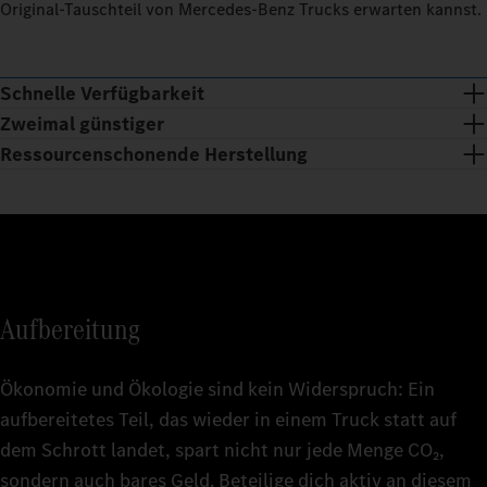
Original-Tauschteil von Mercedes‑Benz Trucks erwarten kannst.
Schnelle Verfügbarkeit
Zweimal günstiger
Ressourcenschonende Herstellung
Aufbereitung
Ökonomie und Ökologie sind kein Widerspruch: Ein
aufbereitetes Teil, das wieder in einem Truck statt auf
dem Schrott landet, spart nicht nur jede Menge CO₂,
Das breite Sortiment an Mercedes‑Benz Trucks Original-
sondern auch bares Geld. Beteilige dich aktiv an diesem
Tauschteilen ist 24/7 kurzfristig verfügbar und wird laufend
Mit Mercedes‑Benz Trucks Original‑Tauschteilen erhältst du